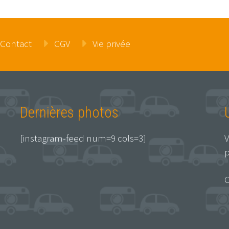
Contact
CGV
Vie privée
Dernières photos
[instagram-feed num=9 cols=3]
V
p
C