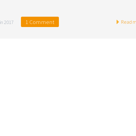
1 Comment
Read m
uin 2017