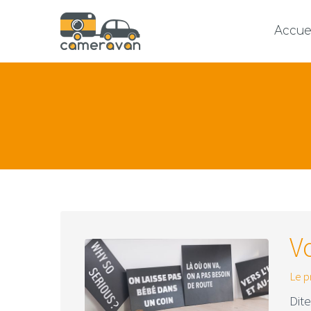
Accue
V
Le p
Dite