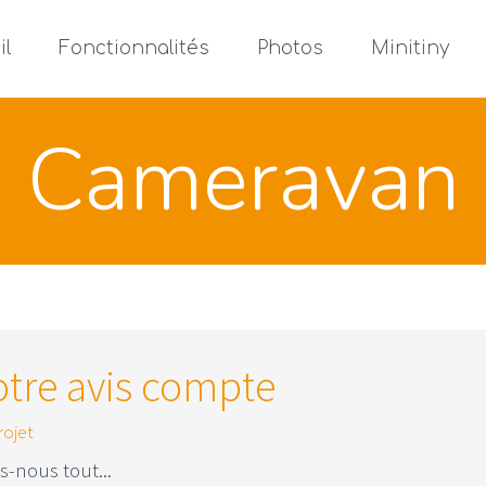
il
Fonctionnalités
Photos
Minitiny
Cameravan
otre avis compte
rojet
s-nous tout...