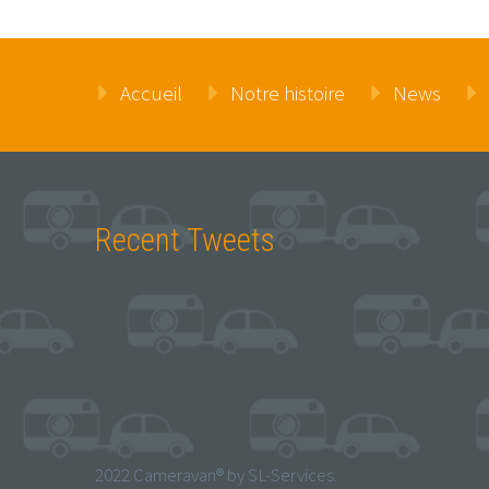
Accueil
Notre histoire
News
Recent Tweets
2022 Cameravan® by SL-Services.