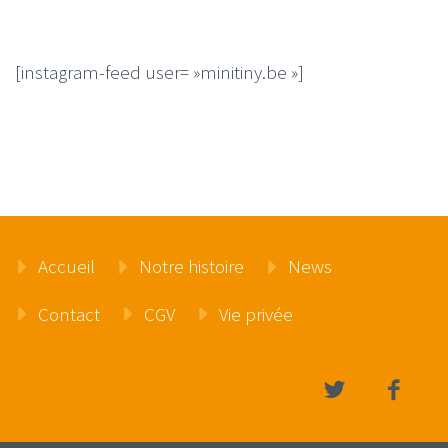
[instagram-feed user= »minitiny.be »]
Accueil
Notre histoire
News
Contact
CGV
Vie privée